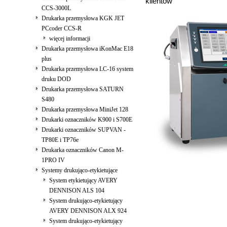
klientów
CCS-3000L
Drukarka przemysłowa KGK JET
PCcoder CCS-R
więcej informacji
Drukarka przemysłowa iKonMac E18
plus
Drukarka przemysłowa LC-16 system
druku DOD
Drukarka przemysłowa SATURN
S480
Drukarka przemysłowa MiniJet 128
Drukarki oznaczników K900 i S700E
Drukarki oznaczników SUPVAN -
TP80E i TP76e
Drukarka oznaczników Canon M-
1PRO IV
Systemy drukująco-etykietujące
System etykietujący AVERY
DENNISON ALS 104
System drukująco-etykietujący
AVERY DENNISON ALX 924
System drukująco-etykietujący