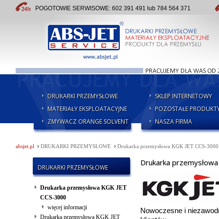
POGOTOWIE SERWISOWE: 602 391 491 lub 784 564 371
DRUKARKI PRZEMYSŁOWE
SKLEP INTERNETOWY
MATERIAŁY EKSPLOATACYJNE
POZOSTAŁE PRODUKT
ZMYWACZ ORANGE SOLVENT
NASZA FIRMA
›
›
absjet.pl
DRUKARKI PRZEMYSŁOWE
Drukarka przemysłowa KGK JET CCS-3000
Drukarka przemysłowa
DRUKARKI PRZEMYSŁOWE
Drukarka przemysłowa KGK JET
CCS-3000
więcej informacji
Nowoczesne i niezawod
Drukarka przemysłowa KGK JET