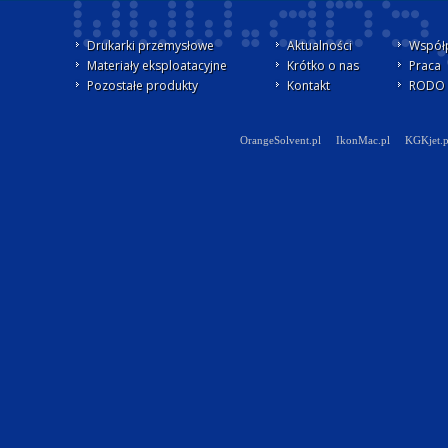
Drukarki przemysłowe
Aktualności
Współ
Materiały eksploatacyjne
Krótko o nas
Praca
Pozostałe produkty
Kontakt
RODO -
OrangeSolvent.pl
IkonMac.pl
KGKjet.p