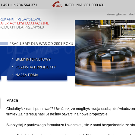
491 lub 784 564 371
INFOLINIA: 801 000 431
strona główna
dod
SKLEP INTERNETOWY
POZOSTAŁE PRODUKTY
NASZA FIRMA
Praca
Chciałbyś z nami pracować? Uważasz, że mógłbyś swoja osobą, doświadczeni
firmie? Zainteresuj nas! Jesteśmy otwarci na nowe propozycje.
Skorzystaj z poniższego formularza i skontaktuj się z nami bezpośrednio ze st