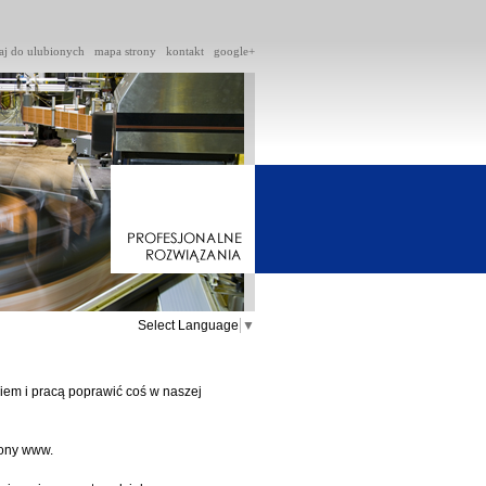
aj do ulubionych
mapa strony
kontakt
google+
Select Language
▼
em i pracą poprawić coś w naszej
rony www.