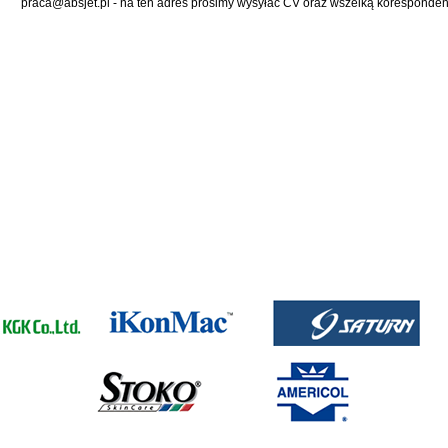
praca@absjet.pl
- na ten adres prosimy wysyłać CV oraz wszelką koresponden