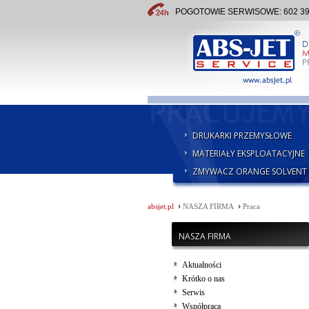
POGOTOWIE SERWISOWE: 602 391 
DRUKARKI PRZEMYSŁOWE
MATERIAŁY EKSPLOATACYJNE
ZMYWACZ ORANGE SOLVENT
›
›
absjet.pl
NASZA FIRMA
Praca
NASZA FIRMA
Aktualności
Krótko o nas
Serwis
Współpraca