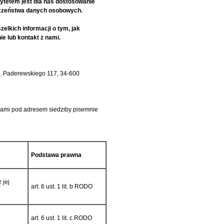
ytetem jest dla nas dostosowanie
eczeństwa danych osobowych.
lkich informacji o tym, jak
e lub kontakt z nami.
l. Paderewskiego 117, 34-600
ami pod adresem siedziby pisemnie
Podstawa prawna
 jej
art. 6 ust. 1 lit. b RODO
art. 6 ust. 1 lit. c RODO