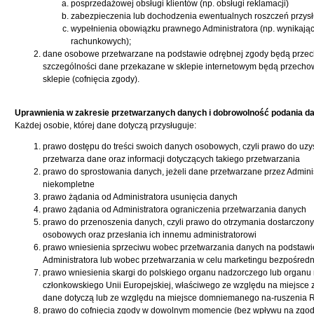
posprzedażowej obsługi klientów (np. obsługi reklamacji)
zabezpieczenia lub dochodzenia ewentualnych roszczeń przysłu
wypełnienia obowiązku prawnego Administratora (np. wynikają
rachunkowych);
dane osobowe przetwarzane na podstawie odrębnej zgody będą przec
szczególności dane przekazane w sklepie internetowym będą przecho
sklepie (cofnięcia zgody).
Uprawnienia w zakresie przetwarzanych danych i dobrowolność podania d
Każdej osobie, której dane dotyczą przysługuje:
prawo dostępu do treści swoich danych osobowych, czyli prawo do uzys
przetwarza dane oraz informacji dotyczących takiego przetwarzania
prawo do sprostowania danych, jeżeli dane przetwarzane przez Adminis
niekompletne
prawo żądania od Administratora usunięcia danych
prawo żądania od Administratora ograniczenia przetwarzania danych
prawo do przenoszenia danych, czyli prawo do otrzymania dostarczony
osobowych oraz przesłania ich innemu administratorowi
prawo wniesienia sprzeciwu wobec przetwarzania danych na podstawi
Administratora lub wobec przetwarzania w celu marketingu bezpośred
prawo wniesienia skargi do polskiego organu nadzorczego lub organ
członkowskiego Unii Europejskiej, właściwego ze względu na miejsce z
dane dotyczą lub ze względu na miejsce domniemanego na-ruszenia
prawo do cofnięcia zgody w dowolnym momencie (bez wpływu na zgod