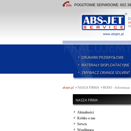
POGOTOWIE SERWISOWE: 602 391 
DRUKARKI PRZEMYSŁOWE
MATERIAŁY EKSPLOATACYJNE
ZMYWACZ ORANGE SOLVENT
›
›
absjet.pl
NASZA FIRMA
RODO - Informacja
NASZA FIRMA
Aktualności
Krótko o nas
Serwis
Współpraca