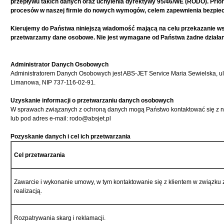
przepływu takich danych oraz uchylenia dyrektywy 95/46/WE (RODO). Prior
procesów w naszej firmie do nowych wymogów, celem zapewnienia bezpi
Kierujemy do Państwa niniejszą wiadomość mającą na celu przekazanie wsze
przetwarzamy dane osobowe. Nie jest wymagane od Państwa żadne działani
Administrator Danych Osobowych
Administratorem Danych Osobowych jest ABS-JET Service Maria Sewielska, u
Limanowa, NIP 737-116-02-91.
Uzyskanie informacji o przetwarzaniu danych osobowych
W sprawach związanych z ochroną danych mogą Państwo kontaktować się z n
lub pod adres e-mail:
rodo@absjet.pl
Pozyskanie danych i cel ich przetwarzania
Cel przetwarzania
Zawarcie i wykonanie umowy, w tym kontaktowanie się z klientem w związku z
realizacją.
Rozpatrywania skarg i reklamacji.