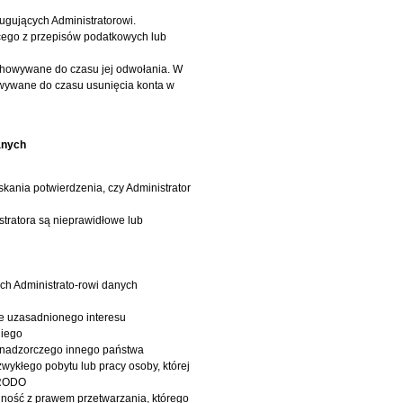
gujących Administratorowi.
cego z przepisów podatkowych lub
howywane do czasu jej odwołania. W
wywane do czasu usunięcia konta w
anych
kania potwierdzenia, czy Administrator
tratora są nieprawidłowe lub
ch Administrato-rowi danych
e uzasadnionego interesu
niego
u nadzorczego innego państwa
wykłego pobytu lub pracy osoby, której
 RODO
ność z prawem przetwarzania, którego