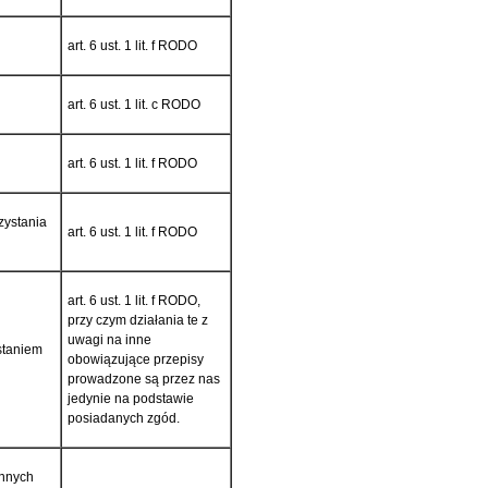
art. 6 ust. 1 lit. f RODO
art. 6 ust. 1 lit. c RODO
art. 6 ust. 1 lit. f RODO
zystania
art. 6 ust. 1 lit. f RODO
art. 6 ust. 1 lit. f RODO,
przy czym działania te z
uwagi na inne
staniem
obowiązujące przepisy
prowadzone są przez nas
jedynie na podstawie
posiadanych zgód.
innych