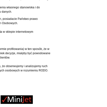
ażenia własnego stanowiska i do
u danych.
h, posiadacie Państwo prawo
ch Osobowych.
a w sklepie internetowym
mie profilowania) w ten sposób, że w
wiek decyzje, miałyby być powodowane
lientów.
 że obserwujemy i analizujemy ruch
anych osobowych w rozumieniu RODO.