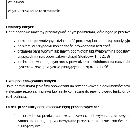
wniosków,
w tym zapewnienie rozliczalności
Odbiorcy danych
Dane osobowe możemy przekazywać innym podmiotom, które będą je przetwarz
pomiotom prowadzącym działalność pocztową lub kurierską, spedycyj
bankom, w przypadku konieczności prowadzenia rozliczeń
organom państwowym lub innym podmiotom uprawnionym na podstawi
ciążących na nas obowiązków (Urząd Skarbowy, PIP, ZUS)
podmiotom wspierającym nas w prowadzonej działalności na nasze zl
systemów zewnętrznych wspierającym naszą działalność
Czas przechowywania danych
Jako administrator jesteśmy obowiązani do przechowywania dokumentów zawi
wskazane przepisami prawa lub jest to konieczne do prawidłowego funkcjonow
rozliczalności.
Okres, przez który dane osobowe będą przechowywane:
dane osobowe przetwarzane w celu zawarcia lub wykonania umowy o
Administratora będą przechowywane przez okres realizacji zamówienia,
niezbędny do: