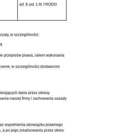
art. 6 ust. 1 lit. f RODO
ały, w szczególności:
ną
e przepisów prawa, celem wykonania
ecenie, w szczególności dostawcom
erających dane przez okresy
ania naszej firmy i zachowania zasady
raz wypełnienia obowiązku prawnego
 a po jego zrealizowaniu przez okres