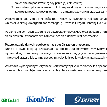
dokonano na podstawie zgody przed jej cofnięciem)
prawo do uzyskania interwencji ludzkiej ze strony Administratora, wyr
zakwestionowania decyzji opartej na zautomatyzowanym przetwarzani
W przypadku naruszenia przepisów RODO przy przetwarzaniu Państwa danyc
wniesienia skargi do organu nadzorczego, tj. Prezesa Urzędu Ochrony Da-ny
Podanie danych jest niezbędne do zawarcia umowy z ADO oraz założenia kont
sklep.absjet.pl
. W pozostałym zakresie podanie danych jest dobrowolne.
Przetwarzanie danych osobowych w sposób zautomatyzowany
Dane osobowe nie będą przetwarzane w sposób zautomatyzowany (w tym w for
wyniku takiego zautomatyzowanego przetwarzania mogłyby zapadać jakiekol
inne skutki prawne lub w inny sposób miałoby to istotnie wpływać na naszych k
W ramach wykonywanych czynności korzystamy z plików cookies w ten sposób,
na naszych stronach jednakże w ramach tych czynności nie przetwarzamy d