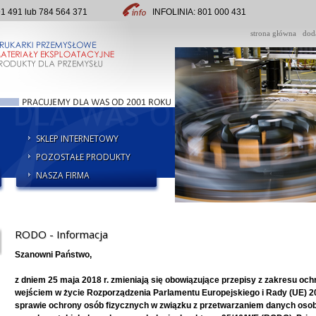
491 lub 784 564 371
INFOLINIA: 801 000 431
strona główna
dod
SKLEP INTERNETOWY
POZOSTAŁE PRODUKTY
NASZA FIRMA
RODO - Informacja
Szanowni Państwo,
z dniem 25 maja 2018 r. zmieniają się obowiązujące przepisy z zakresu o
wejściem w życie Rozporządzenia Parlamentu Europejskiego i Rady (UE) 201
sprawie ochrony osób fizycznych w związku z przetwarzaniem danych oso