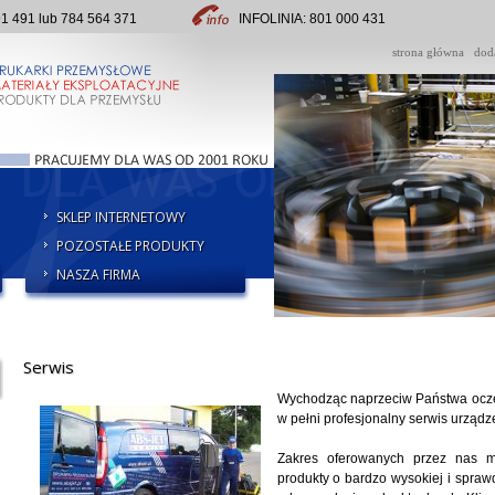
491 lub 784 564 371
INFOLINIA: 801 000 431
strona główna
dod
SKLEP INTERNETOWY
POZOSTAŁE PRODUKTY
NASZA FIRMA
Serwis
Wychodząc naprzeciw Państwa ocz
w pełni profesjonalny serwis urządzeń
Zakres oferowanych przez nas ma
produkty o bardzo wysokiej i spraw