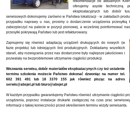
rekomendacje od aktualnych Klie
oferujemy asyste techniczną 
eksploatacyjnych lub dobór tus
serwisowych dokonujemy zarówno w Państwa lokalizacji - w zakładach produk
przypadku naprawy u nas, prosimy o dostarczenie urządzenia przesyłką k
zabezpieczyć na palecie w pozycji pionowej, a wcześniej poinformować nas
przesylki pokrywają Państwo lub jest refakturowany.
Zajmujemy się również adaptacją urządzeń drukujących do nowych (w
fazie projektu) lub istniejących linii produkcyjnych. Dokładamy wszelkich
starań, aby rozwiązania przez nas dostarczone były najlepsze jakościowo i
pozwalały na bezproblemowe utrzymanie ciągłości produkcji.
Wezwania serwisu, dobór materiałów eksploatacynych czy też ustalenie
terminu szkolenia możecie Państwo dokonać dzwoniąc na numer tel.
602 391 491 lub 18 3370 155 jak również pisząc na adres
serwis@absjet.pl
lub
biuro@absjet.pl
W każdym przypadku gwarantujemy Państwu również utrzymanie ciągłości pr
urządzenia, poprzez instalacje drukarki zastępczej na czas prac serwis
informacji o takiej konieczności przed określeniem terminu wizyty serwisanta.