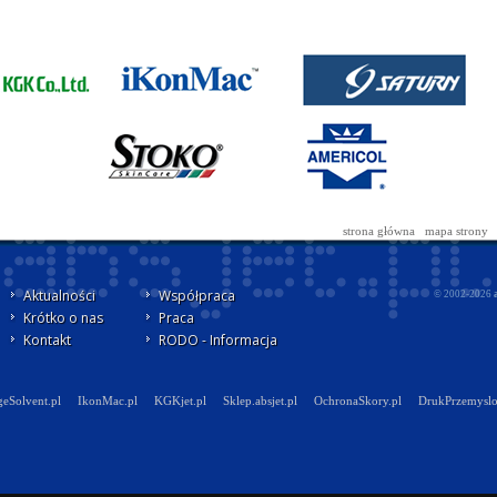
strona główna
mapa strony
Aktualności
Współpraca
© 2002-2026
Krótko o nas
Praca
Kontakt
RODO - Informacja
eSolvent.pl
IkonMac.pl
KGKjet.pl
Sklep.absjet.pl
OchronaSkory.pl
DrukPrzemyslo