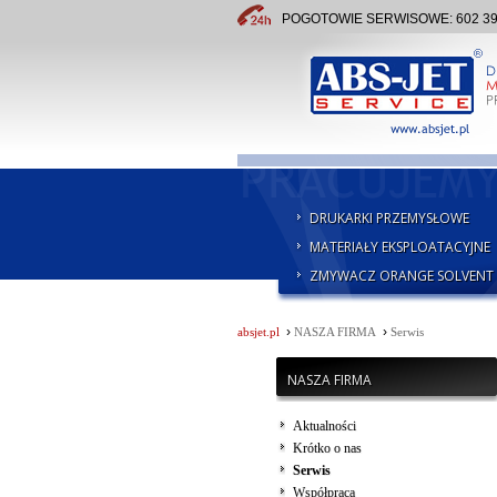
POGOTOWIE SERWISOWE: 602 391 
DRUKARKI PRZEMYSŁOWE
MATERIAŁY EKSPLOATACYJNE
ZMYWACZ ORANGE SOLVENT
›
›
absjet.pl
NASZA FIRMA
Serwis
NASZA FIRMA
Aktualności
Krótko o nas
Serwis
Współpraca