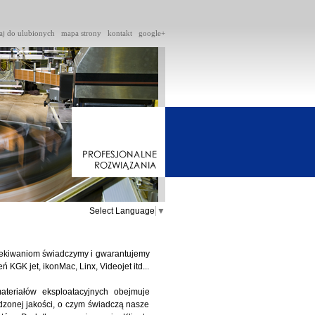
aj do ulubionych
mapa strony
kontakt
google+
Select Language
▼
ekiwaniom świadczymy i gwarantujemy
 KGK jet, ikonMac, Linx, Videojet itd...
teriałów eksploatacyjnych obejmuje
dzonej jakości, o czym świadczą nasze