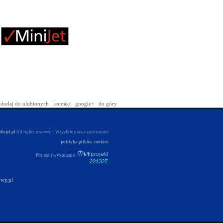
dodaj do ulubionych
kontakt
google+
do góry
absjet.pl
All rights reserved - Wszelkie prawa zastrzeżone
polityka plików cookies
Projekt i wykonanie
wy.pl