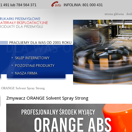
491 lub 784 564 371
INFOLINIA: 801 000 431
strona główna
dod
SKLEP INTERNETOWY
POZOSTAŁE PRODUKTY
NASZA FIRMA
 ORANGE Solvent Spray Strong
Zmywacz ORANGE Solvent Spray Strong
y