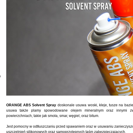
u
ORANGE ABS Solvent Spray
doskonale usuwa woski, kleje, tusze na bazie 
usuwa także plamy spowodowane olejem mineralnym oraz innymi zw
powierzchniach, takie jak smoła, smar, węgiel, oraz bitum.
Jest pomocny w odtłuszczaniu przed spawaniem oraz w usuwaniu zanieczyszcze
uszczelnień silikonowych oraz samoprzylepnych taśm zabezpieczających.