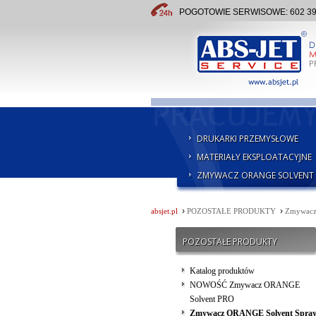
POGOTOWIE SERWISOWE: 602 391 
DRUKARKI PRZEMYSŁOWE
MATERIAŁY EKSPLOATACYJNE
ZMYWACZ ORANGE SOLVENT
›
›
absjet.pl
POZOSTAŁE PRODUKTY
Zmywacz
POZOSTAŁE PRODUKTY
Katalog produktów
NOWOŚĆ Zmywacz ORANGE
Solvent PRO
Zmywacz ORANGE Solvent Spra