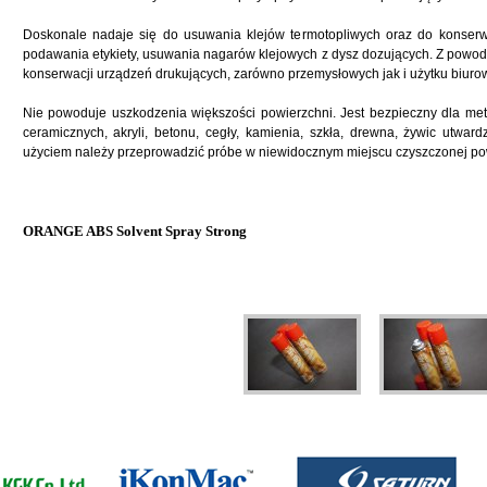
Doskonale nadaje się do usuwania klejów termotopliwych oraz do konserw
podawania etykiety, usuwania nagarów klejowych z dysz dozujących. Z powod
konserwacji urządzeń drukujących, zarówno przemysłowych jak i użytku biuro
Nie powoduje uszkodzenia większości powierzchni. Jest bezpieczny dla meta
ceramicznych, akryli, betonu, cegły, kamienia, szkła, drewna, żywic utwa
użyciem należy przeprowadzić próbe w niewidocznym miejscu czyszczonej po
ORANGE ABS Solvent Spray Strong