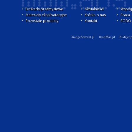
Drukarki przemysłowe
Aktualności
Współ
Materiały eksploatacyjne
Krótko o nas
Praca
Pozostałe produkty
Kontakt
RODO -
OrangeSolvent.pl
IkonMac.pl
KGKjet.p