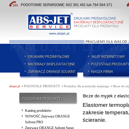
POGOTOWIE SERWISOWE: 602 391 491 lub 784 564 371
DRUKARKI PRZEMYSŁOWE
SKLEP INTERNETOWY
MATERIAŁY EKSPLOATACYJNE
POZOSTAŁE PRODUKT
ZMYWACZ ORANGE SOLVENT
NASZA FIRMA
›
›
›
absjet.pl
POZOSTAŁE PRODUKTY
Produkty dla przemysłu mięsnego
Bicze do my
Bicze do myjek z elas
POZOSTAŁE PRODUKTY
Elastomer termopl
Katalog produktów
zakresie temperatu
NOWOŚĆ Zmywacz ORANGE
ścieranie.
Solvent PRO
Zmywacz ORANGE Solvent Spray